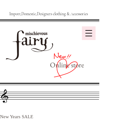
Import,Domestic,Designers clothing & Accessories
Online store
New Years SALE