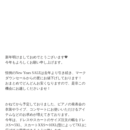
新年明けましておめでとうございます💖
今年もよろしくお願い申し上げます。
恒例のNew Years SALEは去年より引き続き、マーク
ダウンセールからの更にお値下げしております！
おまとめでどんどんお安くなりますので、是非この
機会にお越しくださいませ！
かねてから予定しておりました、ピアノの発表会の
衣装やライブ、コンサートにお使いいただけるアイ
テムなどのお求めが増えてきております。
今年は、ドレスやスカートのサイズ注文の幅をドレ
スS〜5XL、スカートXXS〜10XL(型によって7XL)に