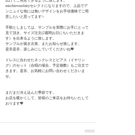
広げてご用意できるように致します。
mischievousfairyセレクトになりますので、上品でア
ンニュイな他には無いデザインをお手頃価格でご用
意したいと思ってます✨
手順としましては、サンプルを実際にお手にとって
見て頂き、サイズ注文(2週間お日にちいただきま
す）を出来るように致します。
サンプルが届き次第、またお知らせ致します。
是非是非、楽しみにしていてくださいね💖
ドレスに合わせたネックレスとピアス（イヤリン
グ）のセット（合唱の場合、予定個数）もご注文で
きます。是非、お気軽にお問い合わせくださいま
せ。
まだまだ冷え込んだ季節です。
お店を暖かくして、皆様のご来店をお待ちいたして
おります💖