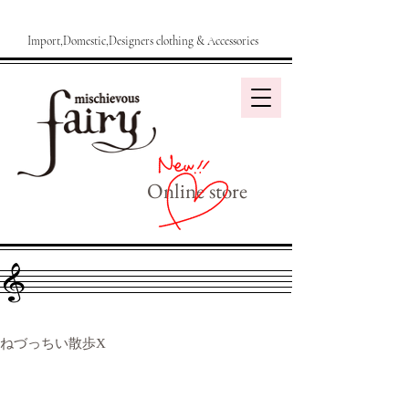
Import,Domestic,Designers clothing & Accessories
Online store
ねづっちい散歩X