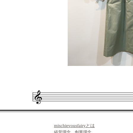
​mischievousfairyとは
経営理念 創業理念