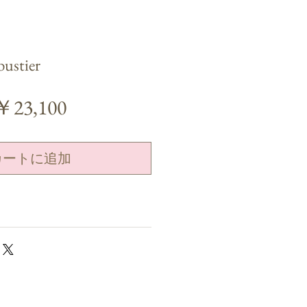
ustier
通
セ
￥23,100
常
ー
価
ル
カートに追加
格
価
格