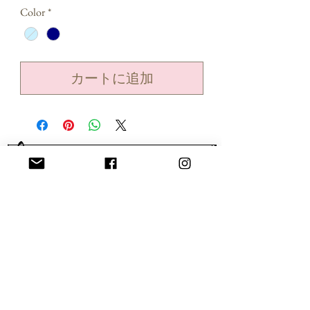
格
Color
*
カートに追加
​mischievousfairyとは
経営理念 創業理念
プライバシーポリシー
​特定商取引法に基づく表記
会社概要