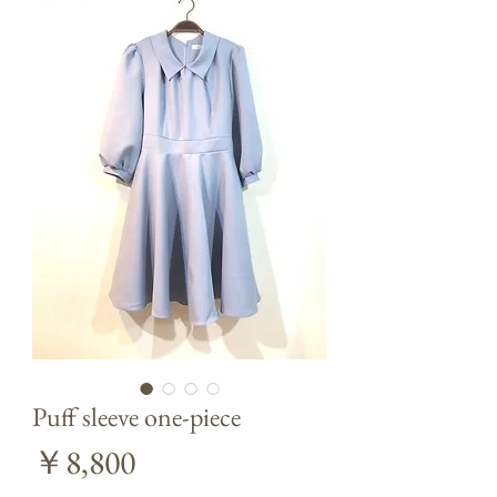
Puff sleeve one-piece
価
￥8,800