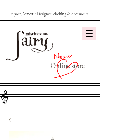
Import,Domestic,Designers clothing & Accessories
Online store