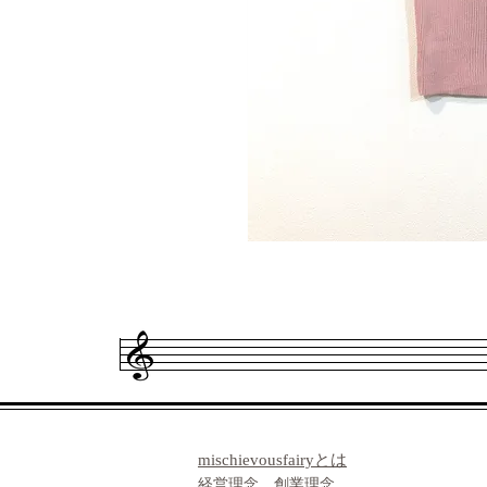
​mischievousfairyとは
経営理念 創業理念