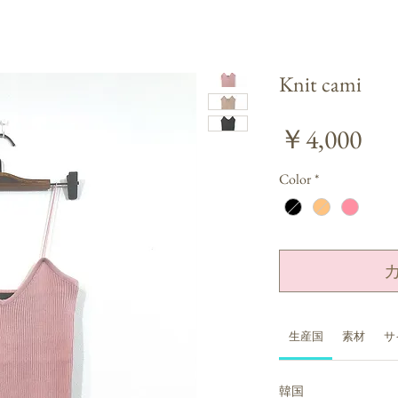
Knit cami
価
￥4,000
格
Color
*
生産国
素材
サ
韓国