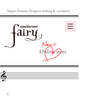
Import,Domestic,Designers clothing & Accessories
Online store