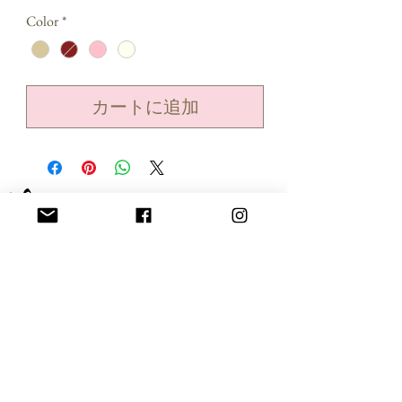
格
Color
*
カートに追加
​mischievousfairyとは
経営理念 創業理念
プライバシーポリシー
​特定商取引法に基づく表記
会社概要