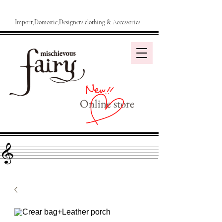
Import,Domestic,Designers clothing & Accessories
Online store