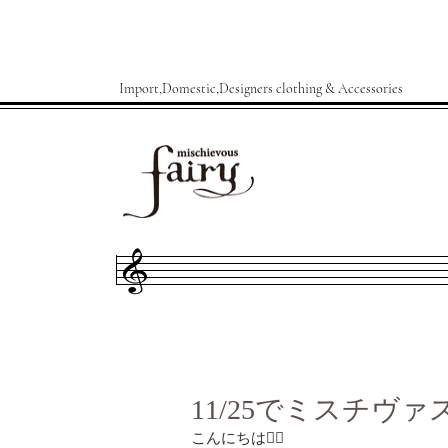
Import,Domestic,Designers clothing & Accessories
11/25でミスチヴ
こんにちは🧚‍♂️