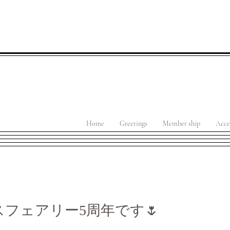
Home
Greetings
Member ship
Acce
ァスフェアリー5周年です🌷