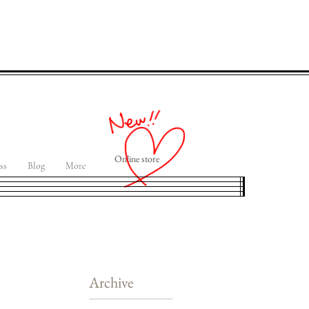
Online store
ss
Blog
More
Archive